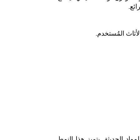
ائع.
أثاث المُستخدم.
واد الحديثة. يتميز هذا النمط